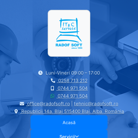
Luni-Vineri 09:00 – 17:00
0258 713 212
0744 971 504
0744 971 504
office@radofsoft.ro
|
tehnic@radofsoft.ro
Republicii 14a, Blaj 515400 Blaj, Alba, România
Acasă
Servicii